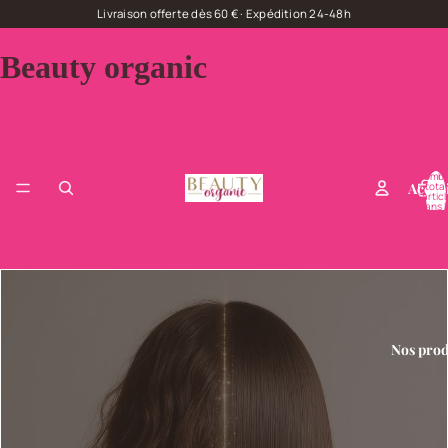
Livraison offerte dès 60 € · Expédition 24-48h
Beauty organic
Nombr
Accuei
total
d’artic
dans l
panier:
Nos prod