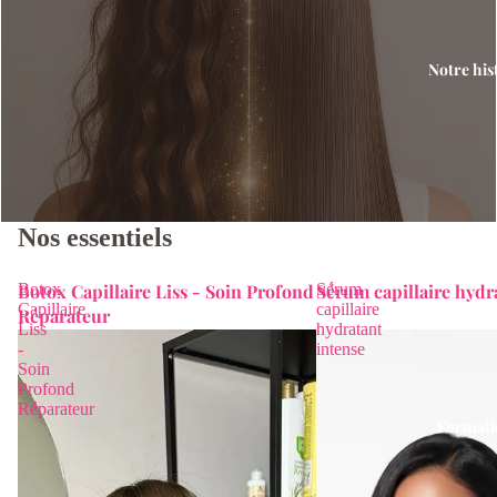
Notre his
Nos essentiels
Devenir amba
Botox
Botox Capillaire Liss - Soin Profond
Sérum
Sérum capillaire hydr
Capillaire
capillaire
Réparateur
Liss
hydratant
-
intense
Soin
Profond
Réparateur
Formati