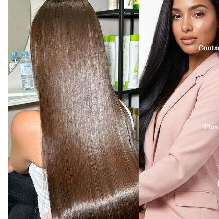
Conta
Révélez la beauté de vos
cheveux
Des soins capillaires formulés et testés dans notre
Plus
salon, pour des cheveux réparés, doux et brillants.
Je découvre les soins